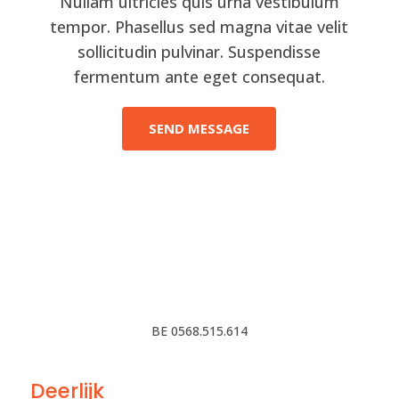
Nullam ultricies quis urna vestibulum
tempor. Phasellus sed magna vitae velit
sollicitudin pulvinar. Suspendisse
fermentum ante eget consequat.
SEND MESSAGE
BE 0568.515.614
Deerlijk